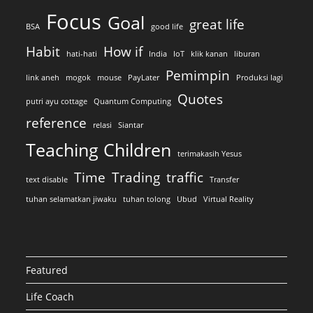
Focus
Goal
great life
BSA
good life
Habit
How if
hati-hati
India
IoT
klik kanan
liburan
Pemimpin
link aneh
mogok
mouse
PayLater
Produksi lagi
Quotes
putri ayu cottage
Quantum Computing
reference
relasi
Siantar
Teaching Children
terimakasih Yesus
Time
Trading
traffic
text disable
Transfer
tuhan selamatkan jiwaku
tuhan tolong
Ubud
Virtual Reality
Featured
Life Coach