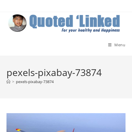
Skip
to
content
Menu
pexels-pixabay-73874
>
pexels-pixabay-73874