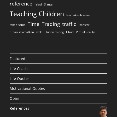
reference
relasi
Siantar
Teaching Children
terimakasih Yesus
Time
Trading
traffic
text disable
Transfer
tuhan selamatkan jiwaku
tuhan tolong
Ubud
Virtual Reality
Featured
Life Coach
Life Quotes
Motivational Quotes
Opini
References