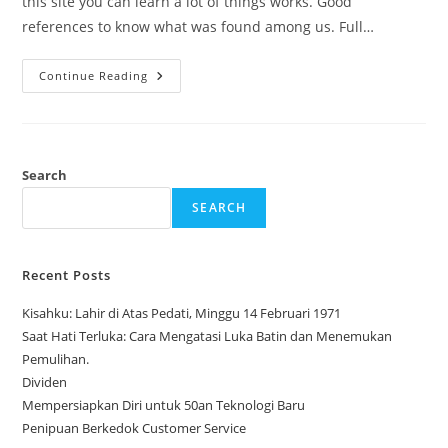
this site you can learn a lot of things works. Good
references to know what was found among us. Full…
How
Continue Reading
It
Works?
Search
SEARCH
Recent Posts
Kisahku: Lahir di Atas Pedati, Minggu 14 Februari 1971
Saat Hati Terluka: Cara Mengatasi Luka Batin dan Menemukan
Pemulihan.
Dividen
Mempersiapkan Diri untuk 50an Teknologi Baru
Penipuan Berkedok Customer Service