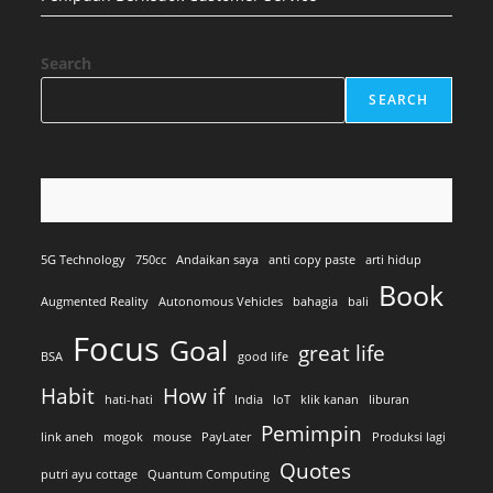
Search
SEARCH
5G Technology
750cc
Andaikan saya
anti copy paste
arti hidup
Book
Augmented Reality
Autonomous Vehicles
bahagia
bali
Focus
Goal
great life
BSA
good life
Habit
How if
hati-hati
India
IoT
klik kanan
liburan
Pemimpin
link aneh
mogok
mouse
PayLater
Produksi lagi
Quotes
putri ayu cottage
Quantum Computing