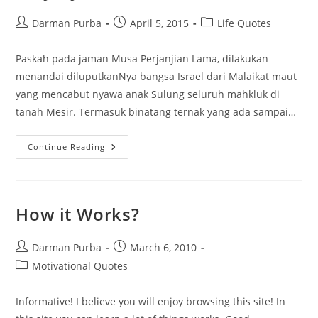
Post
Post
Post
Darman Purba
April 5, 2015
Life Quotes
author:
published:
category:
Paskah pada jaman Musa Perjanjian Lama, dilakukan
menandai diluputkanNya bangsa Israel dari Malaikat maut
yang mencabut nyawa anak Sulung seluruh mahkluk di
tanah Mesir. Termasuk binatang ternak yang ada sampai…
Paskah
Continue Reading
Di
Perjanjian
Lama
Dan
Perjanjian
Baru
How it Works?
Post
Post
Darman Purba
March 6, 2010
author:
published:
Post
Motivational Quotes
category:
Informative! I believe you will enjoy browsing this site! In