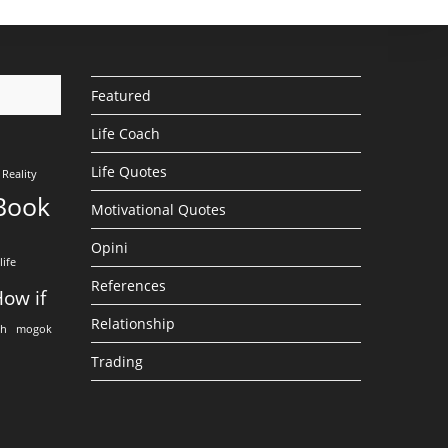
Featured
Life Coach
Life Quotes
Reality
Book
Motivational Quotes
Opini
life
References
ow if
Relationship
eh
mogok
Trading