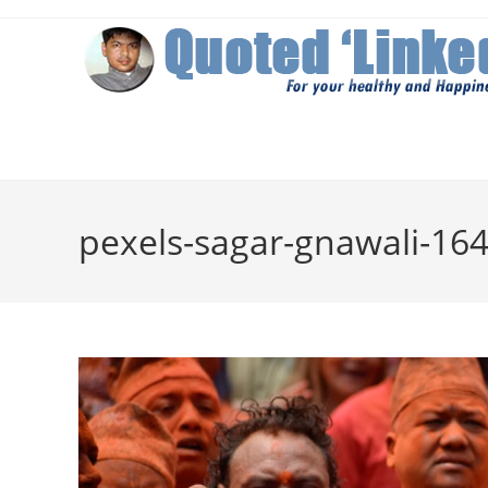
Skip
to
content
pexels-sagar-gnawali-16