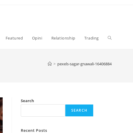
Toggle
Featured
Opini
Relationship
Trading
website
>
pexels-sagar-gnawali-16406884
search
Search
SEARCH
Recent Posts