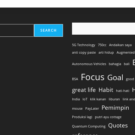
SEARCH
5G Technology
750cc
Andaikan saya
anti copy paste
arti hidup
Augmented 
Autonomous Vehicles
bahagia
bali
Focus
Goal
BSA
good 
great life
Habit
H
hati-hati
India
IoT
klik kanan
liburan
link an
Pemimpin
mouse
PayLater
Produksi lagi
putri ayu cottage
Quotes
Quantum Computing