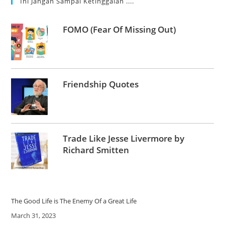
Ini Jangan Sampai Ketinggalan ....
FOMO (Fear Of Missing Out)
Friendship Quotes
Trade Like Jesse Livermore by
Richard Smitten
The Good Life is The Enemy Of a Great Life
Date
March 31, 2023