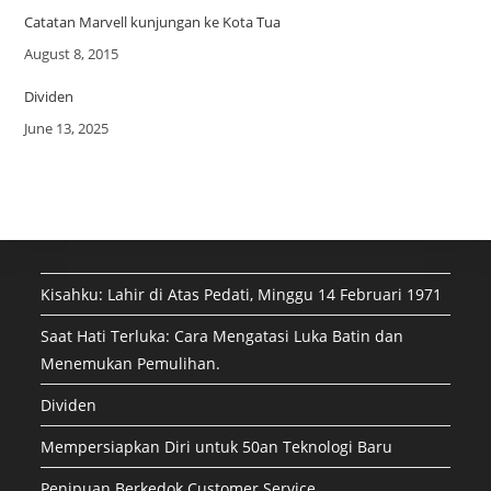
Catatan Marvell kunjungan ke Kota Tua
Date
August 8, 2015
Dividen
Date
June 13, 2025
Kisahku: Lahir di Atas Pedati, Minggu 14 Februari 1971
Saat Hati Terluka: Cara Mengatasi Luka Batin dan
Menemukan Pemulihan.
Dividen
Mempersiapkan Diri untuk 50an Teknologi Baru
Penipuan Berkedok Customer Service