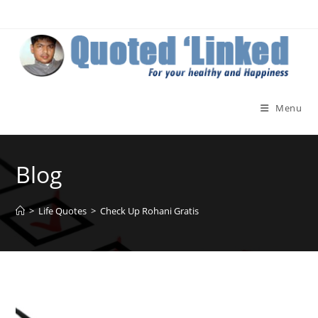
Skip
to
content
Menu
Blog
>
Life Quotes
>
Check Up Rohani Gratis