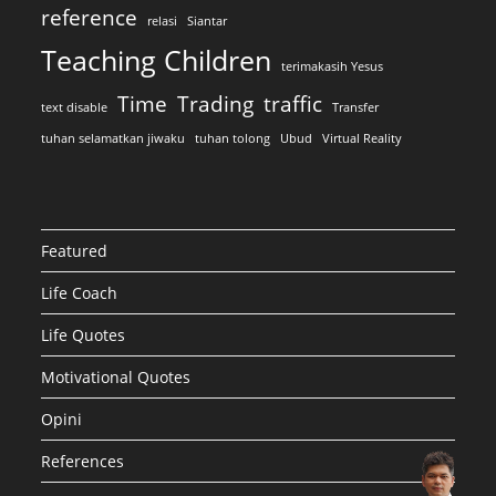
reference
relasi
Siantar
Teaching Children
terimakasih Yesus
Time
Trading
traffic
text disable
Transfer
tuhan selamatkan jiwaku
tuhan tolong
Ubud
Virtual Reality
Featured
Life Coach
Life Quotes
Motivational Quotes
Opini
References