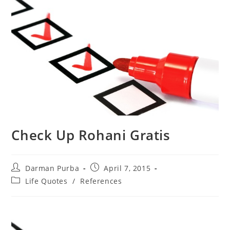
Check Up Rohani Gratis
Post
Post
Darman Purba
April 7, 2015
author:
published:
Post
Life Quotes
/
References
category: