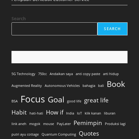
Search
SEARCH
5G Technology
750cc
Andaikan saya
anti copy paste
arti hidup
Book
Augmented Reality
Autonomous Vehicles
bahagia
bali
Focus
Goal
great life
BSA
good life
Habit
How if
hati-hati
India
IoT
klik kanan
liburan
Pemimpin
link aneh
mogok
mouse
PayLater
Produksi lagi
Quotes
putri ayu cottage
Quantum Computing