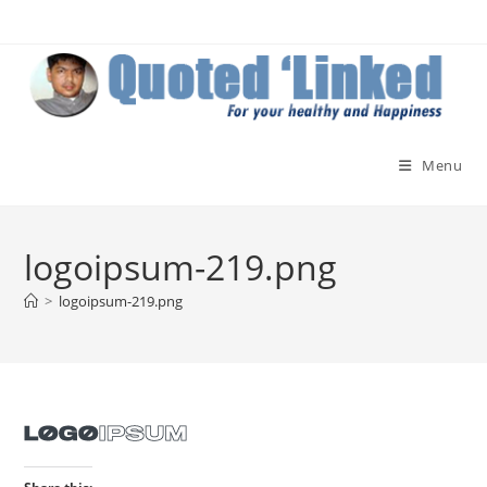
Skip
to
content
Menu
logoipsum-219.png
>
logoipsum-219.png