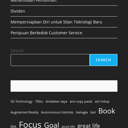
Menemukan Pemulihan.
Dividen
Mempersiapkan Diri untuk 50an Teknologi Baru
Penipuan Berkedok Customer Service
Search
SEARCH
5G Technology
750cc
Andaikan saya
anti copy paste
arti hidup
Book
Augmented Reality
Autonomous Vehicles
bahagia
bali
Focus
Goal
great life
BSA
good life