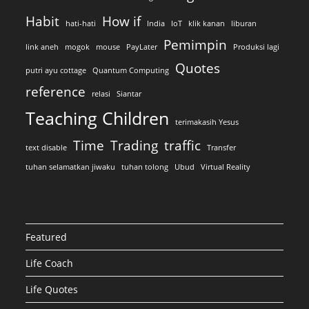
Habit
How if
hati-hati
India
IoT
klik kanan
liburan
Pemimpin
link aneh
mogok
mouse
PayLater
Produksi lagi
Quotes
putri ayu cottage
Quantum Computing
reference
relasi
Siantar
Teaching Children
terimakasih Yesus
Time
Trading
traffic
text disable
Transfer
tuhan selamatkan jiwaku
tuhan tolong
Ubud
Virtual Reality
Featured
Life Coach
Life Quotes