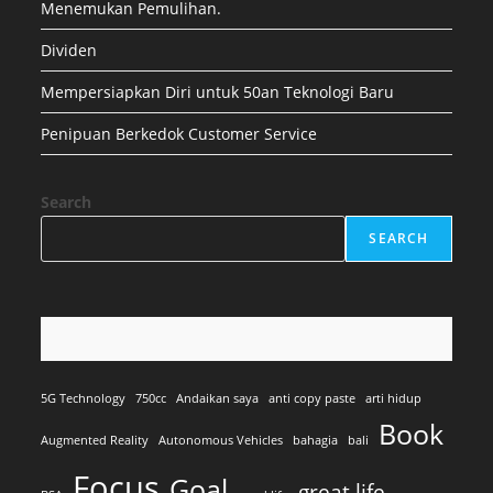
Menemukan Pemulihan.
Dividen
Mempersiapkan Diri untuk 50an Teknologi Baru
Penipuan Berkedok Customer Service
Search
SEARCH
5G Technology
750cc
Andaikan saya
anti copy paste
arti hidup
Book
Augmented Reality
Autonomous Vehicles
bahagia
bali
Focus
Goal
great life