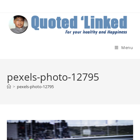
Skip
to
content
Menu
pexels-photo-12795
>
pexels-photo-12795