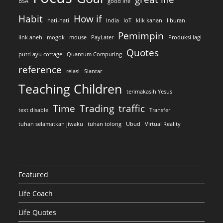
BSA
good life
Habit
How if
hati-hati
India
IoT
klik kanan
liburan
Pemimpin
link aneh
mogok
mouse
PayLater
Produksi lagi
Quotes
putri ayu cottage
Quantum Computing
reference
relasi
Siantar
Teaching Children
terimakasih Yesus
Time
Trading
traffic
text disable
Transfer
tuhan selamatkan jiwaku
tuhan tolong
Ubud
Virtual Reality
Featured
Life Coach
Life Quotes