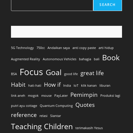
SEARCH
5G Technology
750cc
Andaikan saya
anti copy paste
arti hidup
Book
Augmented Reality
Autonomous Vehicles
bahagia
bali
Focus
Goal
great life
BSA
good life
Habit
How if
hati-hati
India
IoT
klik kanan
liburan
Pemimpin
link aneh
mogok
mouse
PayLater
Produksi lagi
Quotes
putri ayu cottage
Quantum Computing
reference
relasi
Siantar
Teaching Children
terimakasih Yesus