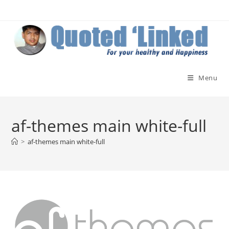
Skip
to
content
Menu
af-themes main white-full
>
af-themes main white-full