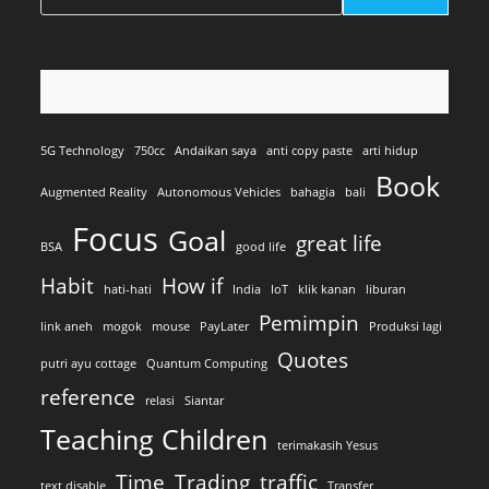
5G Technology
750cc
Andaikan saya
anti copy paste
arti hidup
Book
Augmented Reality
Autonomous Vehicles
bahagia
bali
Focus
Goal
great life
BSA
good life
Habit
How if
hati-hati
India
IoT
klik kanan
liburan
Pemimpin
link aneh
mogok
mouse
PayLater
Produksi lagi
Quotes
putri ayu cottage
Quantum Computing
reference
relasi
Siantar
Teaching Children
terimakasih Yesus
Time
Trading
traffic
text disable
Transfer