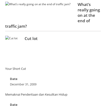
What’s
really going
on at the
end of
traffic jam?
Cut lot
Your Short Cut
Date
December 31, 2009
Memaknai Penderitaan dan Kesulitan Hidup
Date