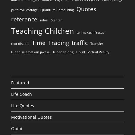
Quotes
putri ayu cottage
Quantum Computing
reference
relasi
Siantar
Teaching Children
terimakasih Yesus
Time
Trading
traffic
text disable
Transfer
tuhan selamatkan jiwaku
tuhan tolong
Ubud
Virtual Reality
Featured
Life Coach
Life Quotes
Motivational Quotes
Opini