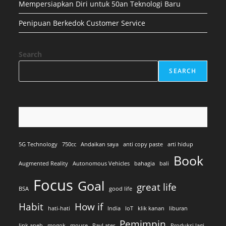
Mempersiapkan Diri untuk 50an Teknologi Baru
Penipuan Berkedok Customer Service
Search
SEARCH
5G Technology
750cc
Andaikan saya
anti copy paste
arti hidup
Book
Augmented Reality
Autonomous Vehicles
bahagia
bali
Focus
Goal
great life
BSA
good life
Habit
How if
hati-hati
India
IoT
klik kanan
liburan
Pemimpin
link aneh
mogok
mouse
PayLater
Produksi lagi