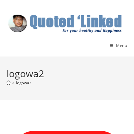
Skip
to
content
Menu
logowa2
>
logowa2