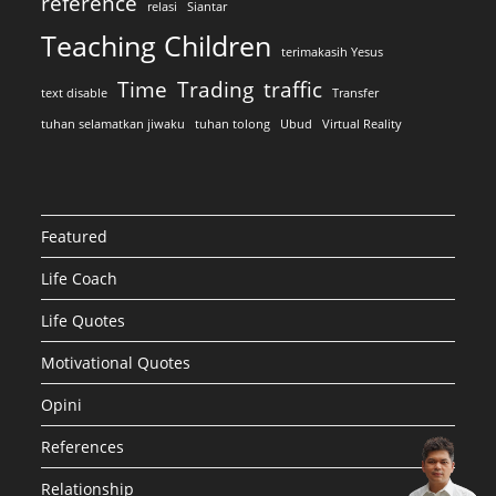
reference
relasi
Siantar
Teaching Children
terimakasih Yesus
Time
Trading
traffic
text disable
Transfer
tuhan selamatkan jiwaku
tuhan tolong
Ubud
Virtual Reality
Featured
Life Coach
Life Quotes
Motivational Quotes
Opini
References
Relationship