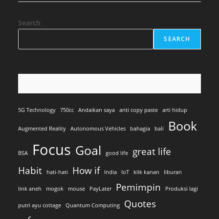
Search
SEARCH
5G Technology
750cc
Andaikan saya
anti copy paste
arti hidup
Book
Augmented Reality
Autonomous Vehicles
bahagia
bali
Focus
Goal
great life
BSA
good life
Habit
How if
hati-hati
India
IoT
klik kanan
liburan
Pemimpin
link aneh
mogok
mouse
PayLater
Produksi lagi
Quotes
putri ayu cottage
Quantum Computing