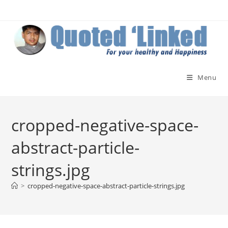
Skip
to
content
Menu
cropped-negative-space-
abstract-particle-
strings.jpg
>
cropped-negative-space-abstract-particle-strings.jpg