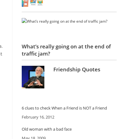
What’s really going on at the end of
a.
traffic jam?
it
Friendship Quotes
6 clues to check When a Friend is NOT a Friend
Date
February 16, 2012
Old woman with a bad face
Date
May 18, 2009