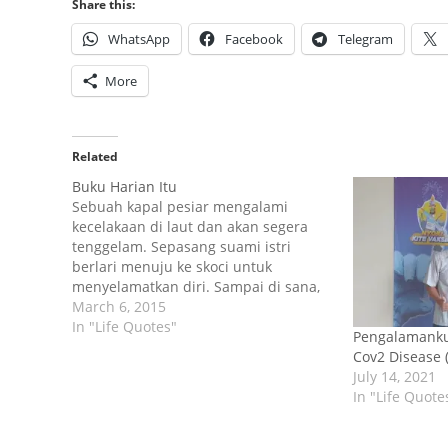
Share this:
WhatsApp
Facebook
Telegram
More
Related
Buku Harian Itu
Sebuah kapal pesiar mengalami
kecelakaan di laut dan akan segera
tenggelam. Sepasang suami istri
berlari menuju ke skoci untuk
menyelamatkan diri. Sampai di sana,
mereka menyadari bahwa hanya ada
March 6, 2015
tempat untuk satu orang yang tersisa.
In "Life Quotes"
Pengalamanku,
Segera sang suami melompat
Cov2 Disease 
mendahului istrinya untuk
July 14, 2021
mendapatkan tempat itu. Sang istri
In "Life Quote
hanya bisa menatap…