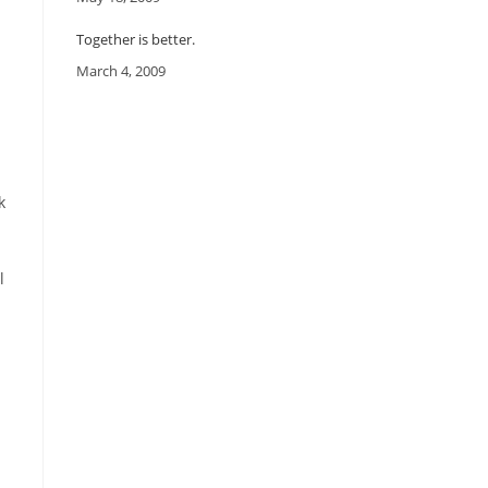
Together is better.
Date
March 4, 2009
k
l
a