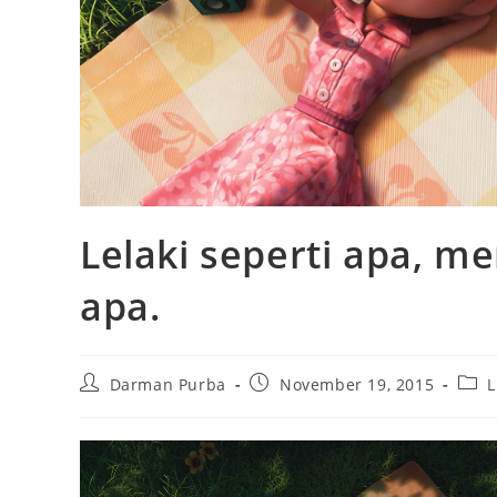
Lelaki seperti apa, me
apa.
Post
Post
Post
Darman Purba
November 19, 2015
L
author:
published:
cate