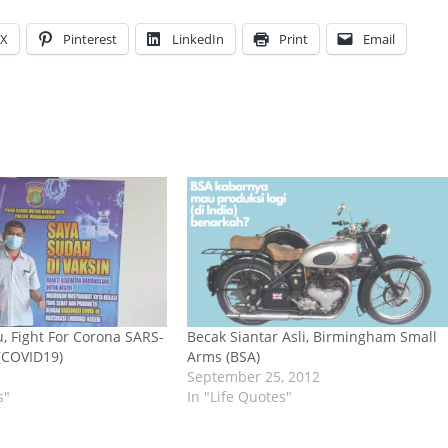
X
Pinterest
LinkedIn
Print
Email
 Fight For Corona SARS-
Becak Siantar Asli, Birmingham Small
(COVID19)
Arms (BSA)
September 25, 2012
s"
In "Life Quotes"