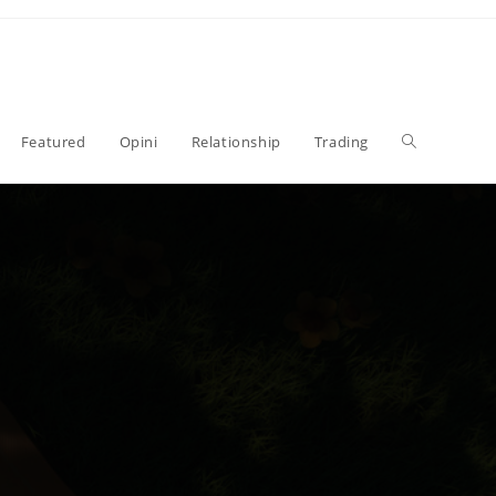
Toggle
Featured
Opini
Relationship
Trading
website
search