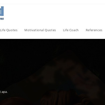
Life Quotes
Motivational Quotes
Life Coach
References
i apa.