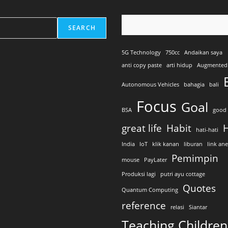
SEARCH
5G Technology
750cc
Andaikan saya
anti copy paste
arti hidup
Augmented 
Autonomous Vehicles
bahagia
bali
Focus
Goal
BSA
good 
great life
Habit
H
hati-hati
India
IoT
klik kanan
liburan
link an
Pemimpin
mouse
PayLater
Produksi lagi
putri ayu cottage
Quotes
Quantum Computing
reference
relasi
Siantar
Teaching Children