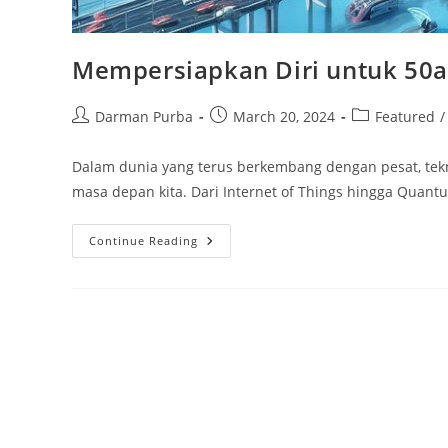
Mempersiapkan Diri untuk 50a
Post
Post
Post
Darman Purba
March 20, 2024
Featured
/
author:
published:
category:
Dalam dunia yang terus berkembang dengan pesat, te
masa depan kita. Dari Internet of Things hingga Quan
Mempersiapkan
Continue Reading
Diri
Untuk
50an
Teknologi
Baru