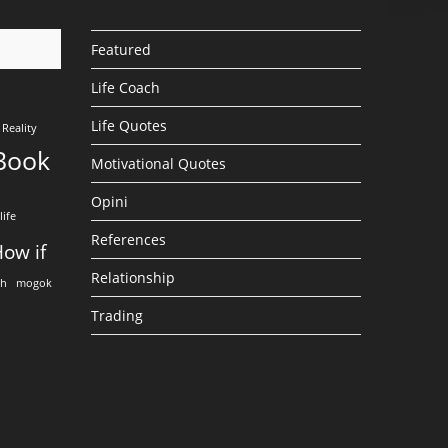
Featured
Life Coach
Life Quotes
Reality
Book
Motivational Quotes
Opini
life
References
ow if
Relationship
eh
mogok
Trading