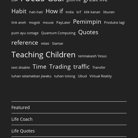
BSA
good life
Habit
How if
hati-hati
India
IoT
klik kanan
liburan
Pemimpin
link aneh
mogok
mouse
PayLater
Produksi lagi
Quotes
putri ayu cottage
Quantum Computing
reference
relasi
Siantar
Teaching Children
terimakasih Yesus
Time
Trading
traffic
text disable
Transfer
tuhan selamatkan jiwaku
tuhan tolong
Ubud
Virtual Reality
Featured
Life Coach
Life Quotes