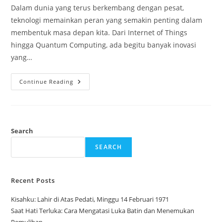
Dalam dunia yang terus berkembang dengan pesat,
teknologi memainkan peran yang semakin penting dalam
membentuk masa depan kita. Dari Internet of Things
hingga Quantum Computing, ada begitu banyak inovasi
yang…
Mempersiapkan
Continue Reading
Diri
Untuk
50an
Teknologi
Baru
Search
SEARCH
Recent Posts
Kisahku: Lahir di Atas Pedati, Minggu 14 Februari 1971
Saat Hati Terluka: Cara Mengatasi Luka Batin dan Menemukan
Pemulihan.