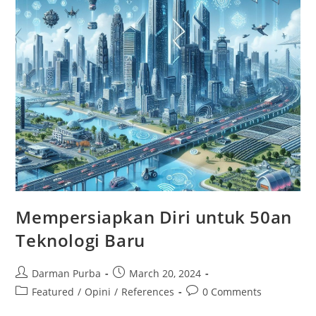
Mempersiapkan Diri untuk 50an
Teknologi Baru
Post
Post
Darman Purba
March 20, 2024
author:
published:
Post
Post
Featured
/
Opini
/
References
0 Comments
category:
comments: