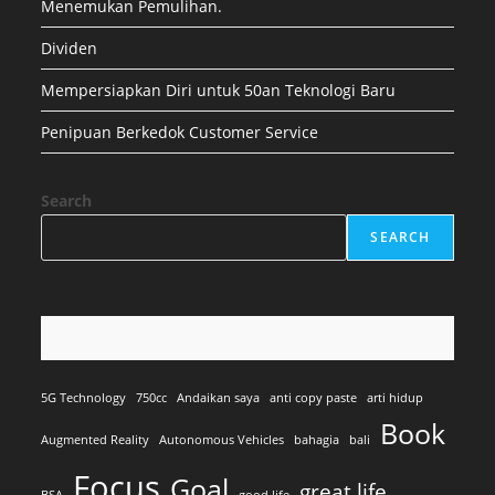
Menemukan Pemulihan.
Dividen
Mempersiapkan Diri untuk 50an Teknologi Baru
Penipuan Berkedok Customer Service
Search
SEARCH
5G Technology
750cc
Andaikan saya
anti copy paste
arti hidup
Book
Augmented Reality
Autonomous Vehicles
bahagia
bali
Focus
Goal
great life