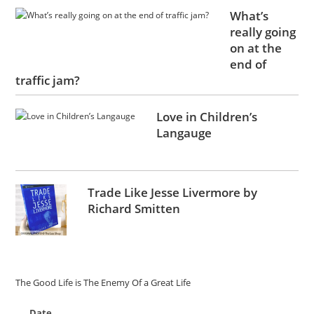
What’s
really going
on at the
end of
traffic jam?
Love in Children’s
Langauge
Trade Like Jesse Livermore by
Richard Smitten
The Good Life is The Enemy Of a Great Life
Date