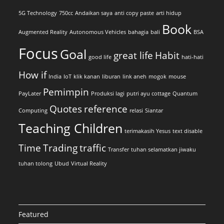
5G Technology
750cc
Andaikan saya
anti copy paste
arti hidup
Book
Augmented Reality
Autonomous Vehicles
bahagia
bali
BSA
Focus
Goal
great life
Habit
good life
hati-hati
How if
India
IoT
klik kanan
liburan
link aneh
mogok
mouse
Pemimpin
PayLater
Produksi lagi
putri ayu cottage
Quantum
Quotes
reference
Computing
relasi
Siantar
Teaching Children
terimakasih Yesus
text disable
Time
Trading
traffic
Transfer
tuhan selamatkan jiwaku
tuhan tolong
Ubud
Virtual Reality
Featured