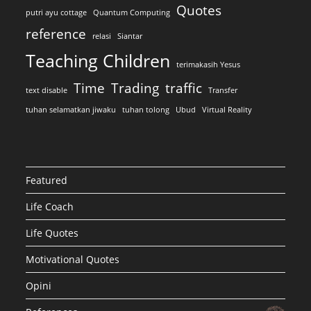
Quotes
putri ayu cottage
Quantum Computing
reference
relasi
Siantar
Teaching Children
terimakasih Yesus
Time
Trading
traffic
text disable
Transfer
tuhan selamatkan jiwaku
tuhan tolong
Ubud
Virtual Reality
Featured
Life Coach
Life Quotes
Motivational Quotes
Opini