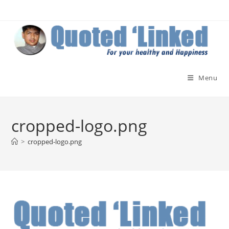
Skip
to
content
Menu
cropped-logo.png
>
cropped-logo.png