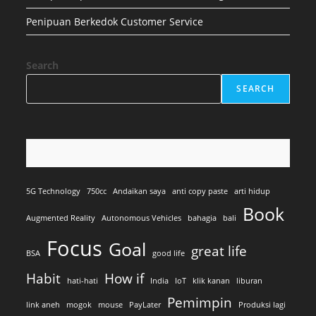
Penipuan Berkedok Customer Service
Search
SEARCH
5G Technology
750cc
Andaikan saya
anti copy paste
arti hidup
Book
Augmented Reality
Autonomous Vehicles
bahagia
bali
Focus
Goal
great life
BSA
good life
Habit
How if
hati-hati
India
IoT
klik kanan
liburan
Pemimpin
link aneh
mogok
mouse
PayLater
Produksi lagi