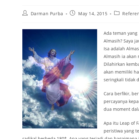
Post
Post
Post
Darman Purba
May 14, 2015
Refere
author:
published:
category:
Ada teman yang 
Almasih? Saya j
Isa adalah Almas
Almasih ia akan
Dilahirkan kemba
akan memiliki ha
seringkali tidak 
Cara berfikir, b
percayanya kepad
dua moment dala
Apa itu Leap of 
peristiwa yang t
radikal berbeda 180*. Apa yang terjadi dan bagaimana it