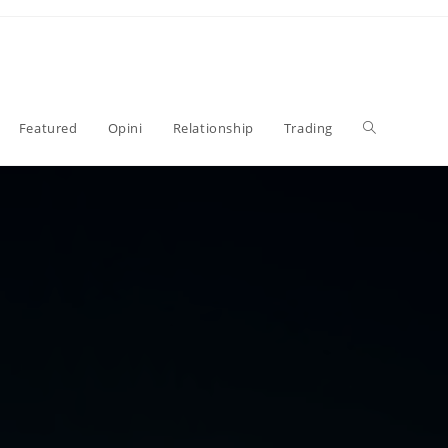
Toggle
Featured
Opini
Relationship
Trading
website
search