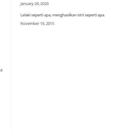
Date
January 29, 2020
Lelaki seperti apa, menghasilkan istri seperti apa.
Date
November 19, 2015
ga