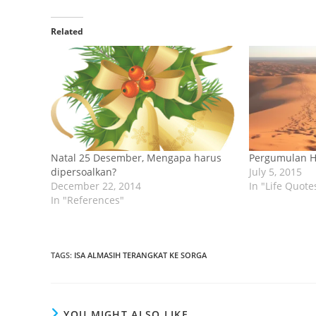
Related
Natal 25 Desember, Mengapa harus
Pergumulan 
dipersoalkan?
July 5, 2015
December 22, 2014
In "Life Quote
In "References"
TAGS
:
ISA ALMASIH TERANGKAT KE SORGA
YOU MIGHT ALSO LIKE