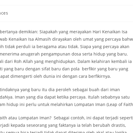
nces
bertanya demikian: Siapakah yang merayakan Hari Kenaikan Isa
awab Kenaikan Isa Almasih dirayakan oleh umat yang percaya bah
ih tidak perduli ia beragama atau tidak. Siapa yang percaya akan
 menerima anugerah pengampunan dosa serta hidup yang baru.
li dari Roh Allah yang menghidupkan. Dalam kelahiran kembali ia
ti yang baru dengan sifat baru dan pola berfikir yang baru yang
dapat dimengerti oleh dunia ini dengan cara berfikirnya.
ertindaknya yang baru itu dia peroleh sebagai buah dari iman
aNya. Iman yang dia dapat ketika percaya. Itulah sebabnya satu
m hidup ini perlu untuk melahirkan Lompatan Iman (Leap of Faith
Faith atau Lompatan Iman? Sebagai contoh, ini dapat terjadi sepert
erjadi kepada seseorang yang faktanya ia telah berubah drastis,
u semua bisa terjadi tidak dapat diterima oleh akal atau logika