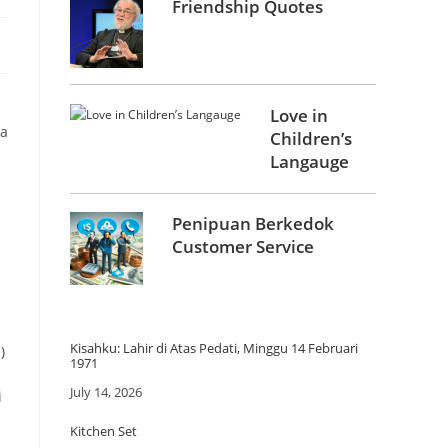
Friendship Quotes
Love in
wa
Children’s
Langauge
Penipuan Berkedok
Customer Service
Kisahku: Lahir di Atas Pedati, Minggu 14 Februari
)
1971
Date
July 14, 2026
i
Kitchen Set