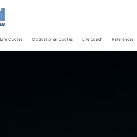
Life Quotes
Motivational Quotes
Life Coach
References