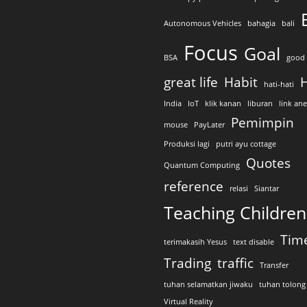
Autonomous Vehicles
bahagia
bali
Focus
Goal
BSA
good 
great life
Habit
H
hati-hati
India
IoT
klik kanan
liburan
link an
Pemimpin
mouse
PayLater
Produksi lagi
putri ayu cottage
Quotes
Quantum Computing
reference
relasi
Siantar
Teaching Children
Tim
terimakasih Yesus
text disable
Trading
traffic
Transfer
tuhan selamatkan jiwaku
tuhan tolong
Virtual Reality