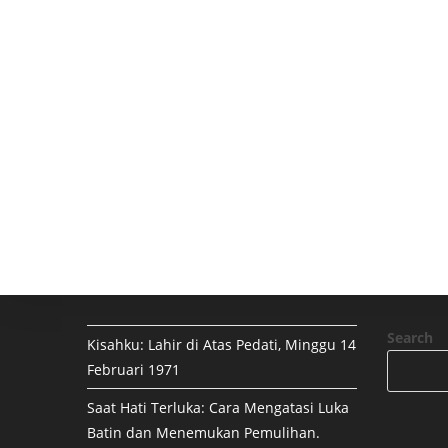
Search
Kisahku: Lahir di Atas Pedati, Minggu 14
Februari 1971
Saat Hati Terluka: Cara Mengatasi Luka
Batin dan Menemukan Pemulihan.