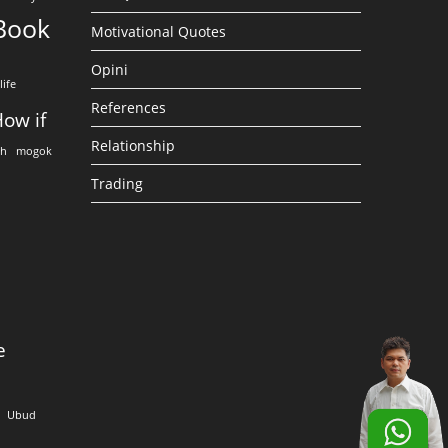
Book
Motivational Quotes
Opini
life
References
ow if
Relationship
eh
mogok
Trading
e
Ubud