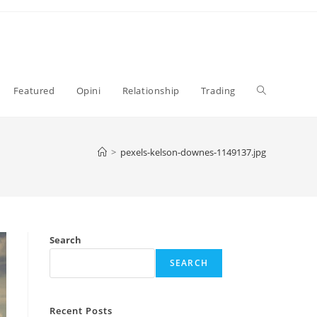
Toggle
Featured
Opini
Relationship
Trading
website
>
pexels-kelson-downes-1149137.jpg
search
Search
SEARCH
Recent Posts