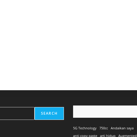
SEARCH
5G Technology
750cc
Andaikan saya
anti copy paste
arti hidup
Augmented 