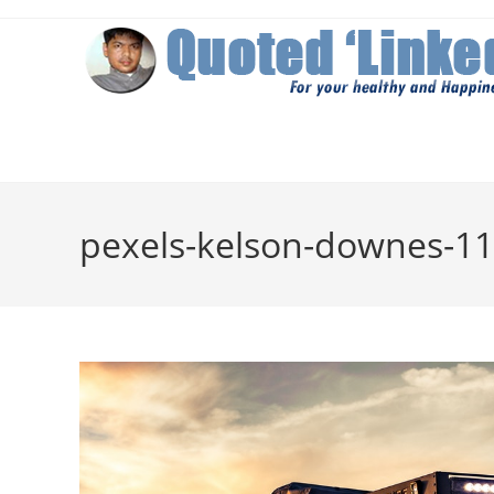
Skip
to
content
pexels-kelson-downes-11