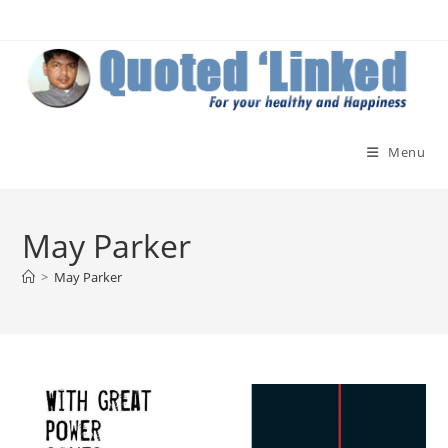
Skip
to
content
Menu
May Parker
>
May Parker