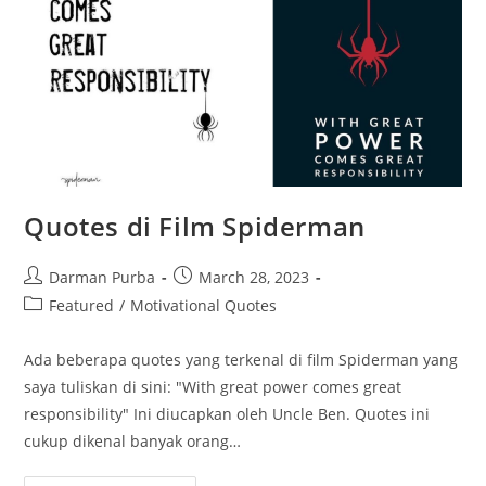
Quotes di Film Spiderman
Post
Post
Darman Purba
March 28, 2023
author:
published:
Post
Featured
/
Motivational Quotes
category:
Ada beberapa quotes yang terkenal di film Spiderman yang
saya tuliskan di sini: "With great power comes great
responsibility" Ini diucapkan oleh Uncle Ben. Quotes ini
cukup dikenal banyak orang…