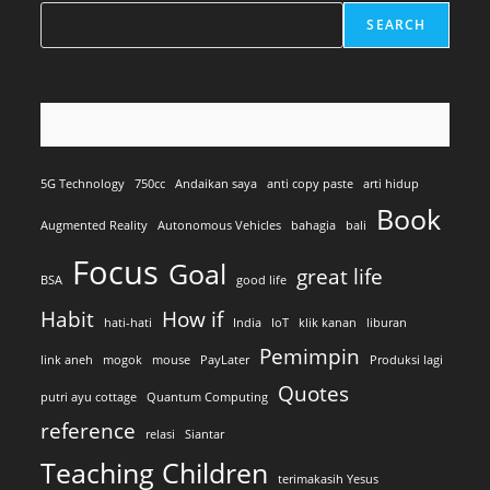
SEARCH
5G Technology
750cc
Andaikan saya
anti copy paste
arti hidup
Book
Augmented Reality
Autonomous Vehicles
bahagia
bali
Focus
Goal
great life
BSA
good life
Habit
How if
hati-hati
India
IoT
klik kanan
liburan
Pemimpin
link aneh
mogok
mouse
PayLater
Produksi lagi
Quotes
putri ayu cottage
Quantum Computing
reference
relasi
Siantar
Teaching Children
terimakasih Yesus