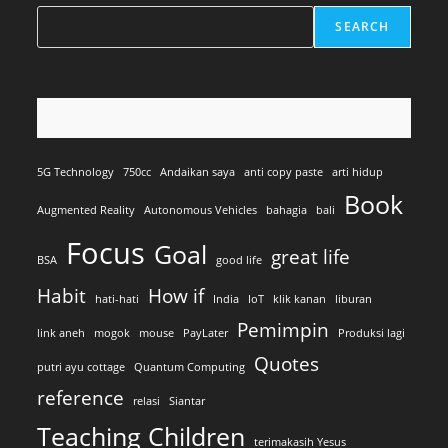
SEARCH
5G Technology
750cc
Andaikan saya
anti copy paste
arti hidup
Book
Augmented Reality
Autonomous Vehicles
bahagia
bali
Focus
Goal
great life
BSA
good life
Habit
How if
hati-hati
India
IoT
klik kanan
liburan
Pemimpin
link aneh
mogok
mouse
PayLater
Produksi lagi
Quotes
putri ayu cottage
Quantum Computing
reference
relasi
Siantar
Teaching Children
terimakasih Yesus