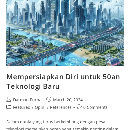
Mempersiapkan Diri untuk 50an
Teknologi Baru
Post
Post
Darman Purba
March 20, 2024
author:
published:
Post
Post
Featured
/
Opini
/
References
0 Comments
category:
comments:
Dalam dunia yang terus berkembang dengan pesat,
teknologi memainkan peran yang semakin penting dalam