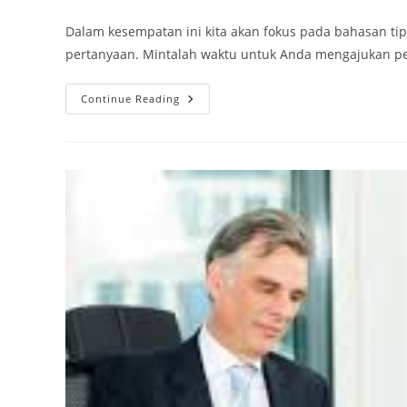
author:
published:
category:
Dalam kesempatan ini kita akan fokus pada bahasan ti
pertanyaan. Mintalah waktu untuk Anda mengajukan pert
Persiapan
Continue Reading
Interview
Pelamar
Kerja
–
Siapkan
Pertanyaan