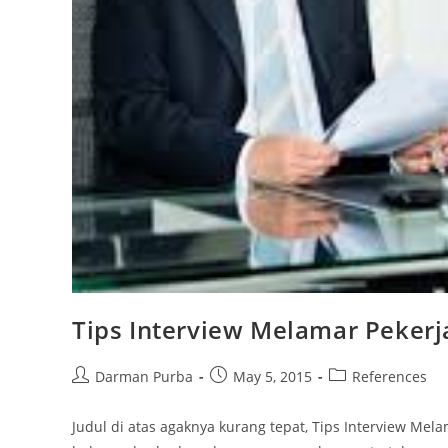
Tips Interview Melamar Peker
Post
Post
Post
Darman Purba
May 5, 2015
References
author:
published:
category:
Judul di atas agaknya kurang tepat, Tips Interview Me