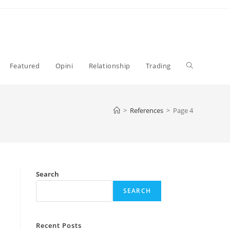
Toggle
Featured
Opini
Relationship
Trading
website
>
References
>
Page 4
search
Search
SEARCH
Recent Posts