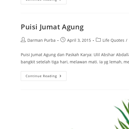
Up
Rohani
Gratis
Puisi Jumat Agung
Post
Post
Post
Darman Purba
April 3, 2015
Life Quotes
/
author:
published:
category:
Puisi Jumat Agung dan Paskah Karya: Ulil Abshar Abdal
bangkit setelah tiga hari, melawan mati. Ia yg lemah,
Puisi
Continue Reading
Jumat
Agung