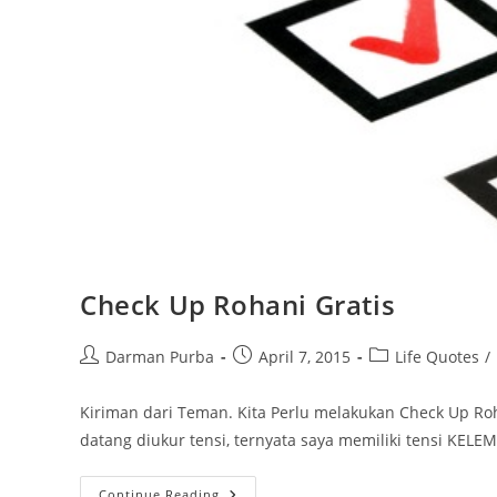
Check Up Rohani Gratis
Post
Post
Post
Darman Purba
April 7, 2015
Life Quotes
/
author:
published:
category:
Kiriman dari Teman. Kita Perlu melakukan Check Up Rohan
datang diukur tensi, ternyata saya memiliki tensi KE
Check
Continue Reading